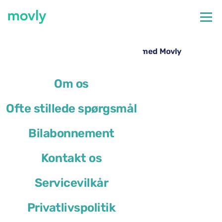
←
Alle tilgængelige biler i Bari Lufthavn
Billeje i Bari Lufthavn – Opel Mokka med Movly
Om os
Ofte stillede spørgsmål
Bilabonnement
Kontakt os
Servicevilkår
Privatlivspolitik
Opel Mokka