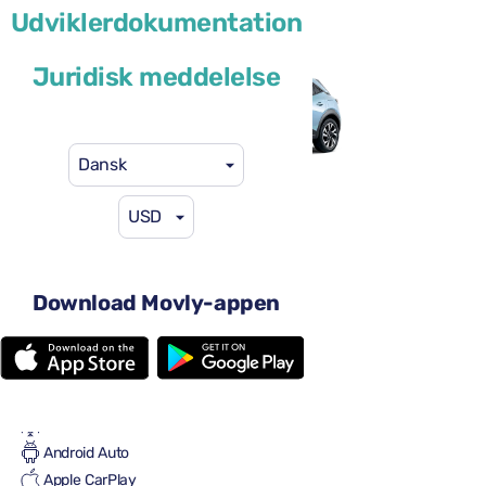
Udviklerdokumentation
eller lignende
Juridisk meddelelse
Dansk
USD
41 US$
fra
pr. dag
4 døre
Automatgear
Download Movly-appen
5 sæder
2 store kufferter
En lille kuffert
Fuld til fuld
Aircondition
Android Auto
Apple CarPlay