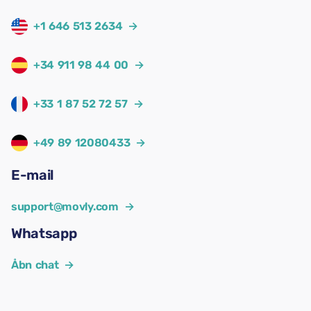
+1 646 513 2634
→
+34 911 98 44 00
→
+33 1 87 52 72 57
→
+49 89 12080433
→
E-mail
support@movly.com
→
Whatsapp
Åbn chat
→