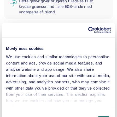
Dette gebyr giver brugeren tilladelse til at
krydse grænsen ind i alle EØS-lande med
undtagelse af Island.
EKSTRA FØRER
Movly uses cookies
BABYSTOL
We use cookies and similar technologies to personalise
2,5–13 kg
content and ads, provide social media features, and
analyse website and app usage. We also share
information about your use of our site with social media,
BARNESÆDE
advertising, and analytics partners, who may combine it
9–18 kg
with other data you’ve provided or that they’ve collected
from your use of their services. This section explains
AUTOSTOL
how we use cookies and how you can manage your
15–36 kg
preferences.
Consent