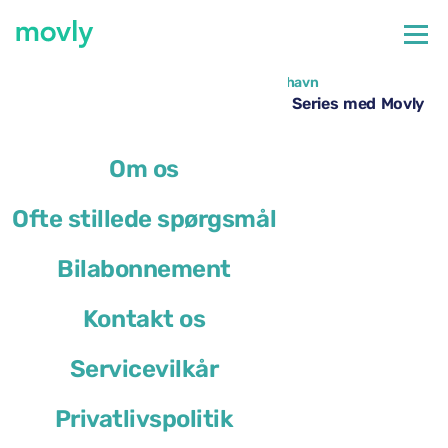
←
Alle tilgængelige biler i Barcelona Lufthavn
Billeje i Barcelona Lufthavn – BMW 1 Series med Movly
Om os
Ofte stillede spørgsmål
Bilabonnement
Kontakt os
Servicevilkår
Privatlivspolitik
BMW 1 Series