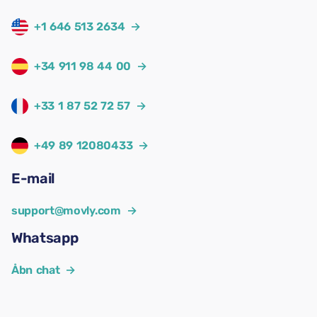
+1 646 513 2634
→
+34 911 98 44 00
→
+33 1 87 52 72 57
→
+49 89 12080433
→
E-mail
support@movly.com
→
Whatsapp
Åbn chat
→