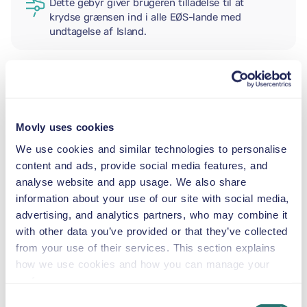
Dette gebyr giver brugeren tilladelse til at
krydse grænsen ind i alle EØS-lande med
undtagelse af Island.
EKSTRA FØRER
Movly uses cookies
BABYSTOL
We use cookies and similar technologies to personalise
2,5–13 kg
content and ads, provide social media features, and
analyse website and app usage. We also share
information about your use of our site with social media,
BARNESÆDE
advertising, and analytics partners, who may combine it
9–18 kg
with other data you’ve provided or that they’ve collected
from your use of their services. This section explains
AUTOSTOL
how we use cookies and how you can manage your
15–36 kg
preferences.
Consent