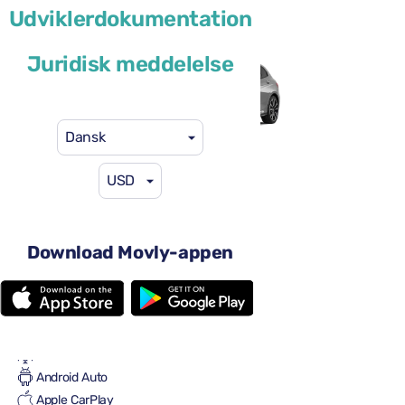
Udviklerdokumentation
eller lignende
Juridisk meddelelse
Dansk
USD
41 US$
fra
pr. dag
4 døre
Automatgear
Download Movly-appen
5 sæder
2 store kufferter
En lille kuffert
Fuld til fuld
Aircondition
Android Auto
Apple CarPlay